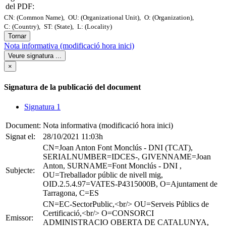
del PDF:
CN: (Common Name),
OU: (Organizational Unit),
O: (Organization),
C: (Country),
ST: (State),
L: (Locality)
Tornar
Nota informativa (modificació hora inici)
Veure signatura
...
×
Signatura de la publicació del document
Signatura 1
Document:
Nota informativa (modificació hora inici)
Signat el:
28/10/2021 11:03h
CN=Joan Anton Font Monclús - DNI (TCAT),
SERIALNUMBER=IDCES-, GIVENNAME=Joan
Anton, SURNAME=Font Monclús - DNI ,
Subjecte:
OU=Treballador públic de nivell mig,
OID.2.5.4.97=VATES-P4315000B, O=Ajuntament de
Tarragona, C=ES
CN=EC-SectorPublic,<br/> OU=Serveis Públics de
Certificació,<br/> O=CONSORCI
Emissor:
ADMINISTRACIO OBERTA DE CATALUNYA,