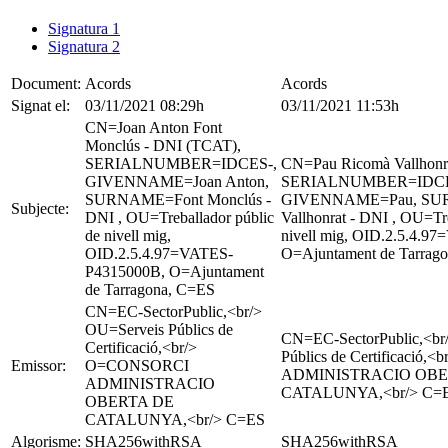
Signatura 1
Signatura 2
Document:
Acords
Acords
Signat el:
03/11/2021 08:29h
03/11/2021 11:53h
CN=Joan Anton Font
Monclús - DNI (TCAT),
SERIALNUMBER=IDCES-,
CN=Pau Ricomà Vallhonr
GIVENNAME=Joan Anton,
SERIALNUMBER=IDCE
SURNAME=Font Monclús -
GIVENNAME=Pau, SU
Subjecte:
DNI , OU=Treballador públic
Vallhonrat - DNI , OU=Tre
de nivell mig,
nivell mig, OID.2.5.4.
OID.2.5.4.97=VATES-
O=Ajuntament de Tarrag
P4315000B, O=Ajuntament
de Tarragona, C=ES
CN=EC-SectorPublic,<br/>
OU=Serveis Públics de
CN=EC-SectorPublic,<br
Certificació,<br/>
Públics de Certificació
Emissor:
O=CONSORCI
ADMINISTRACIO OBE
ADMINISTRACIO
CATALUNYA,<br/> C=
OBERTA DE
CATALUNYA,<br/> C=ES
Algorisme:
SHA256withRSA
SHA256withRSA