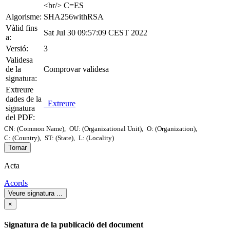
<br/> C=ES
Algorisme:
SHA256withRSA
Vàlid fins
Sat Jul 30 09:57:09 CEST 2022
a:
Versió:
3
Validesa
de la
Comprovar validesa
signatura:
Extreure
dades de la
Extreure
signatura
del PDF:
CN: (Common Name),
OU: (Organizational Unit),
O: (Organization),
C: (Country),
ST: (State),
L: (Locality)
Tornar
Acta
Acords
Veure signatura
...
×
Signatura de la publicació del document