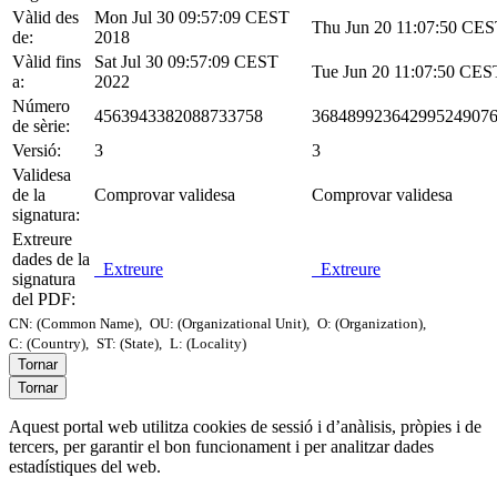
Vàlid des
Mon Jul 30 09:57:09 CEST
Thu Jun 20 11:07:50 CE
de:
2018
Vàlid fins
Sat Jul 30 09:57:09 CEST
Tue Jun 20 11:07:50 CES
a:
2022
Número
4563943382088733758
36848992364299524907
de sèrie:
Versió:
3
3
Validesa
de la
Comprovar validesa
Comprovar validesa
signatura:
Extreure
dades de la
Extreure
Extreure
signatura
del PDF:
CN: (Common Name),
OU: (Organizational Unit),
O: (Organization),
C: (Country),
ST: (State),
L: (Locality)
Tornar
Tornar
Aquest portal web utilitza cookies de sessió i d’anàlisis, pròpies i de
tercers, per garantir el bon funcionament i per analitzar dades
estadístiques del web.