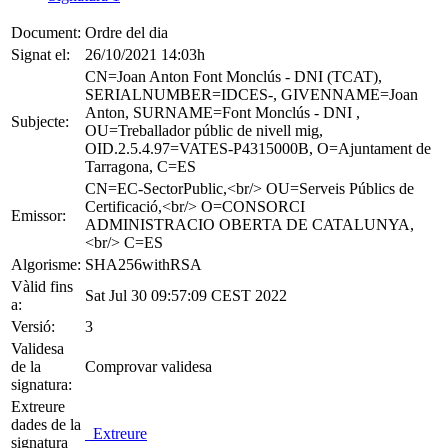
Document:
Ordre del dia
Signat el:
26/10/2021 14:03h
CN=Joan Anton Font Monclús - DNI (TCAT),
SERIALNUMBER=IDCES-, GIVENNAME=Joan
Anton, SURNAME=Font Monclús - DNI ,
Subjecte:
OU=Treballador públic de nivell mig,
OID.2.5.4.97=VATES-P4315000B, O=Ajuntament de
Tarragona, C=ES
CN=EC-SectorPublic,<br/> OU=Serveis Públics de
Certificació,<br/> O=CONSORCI
Emissor:
ADMINISTRACIO OBERTA DE CATALUNYA,
<br/> C=ES
Algorisme:
SHA256withRSA
Vàlid fins
Sat Jul 30 09:57:09 CEST 2022
a:
Versió:
3
Validesa
de la
Comprovar validesa
signatura:
Extreure
dades de la
Extreure
signatura